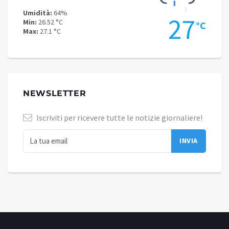
Umidità:
64%
Umidit
9
27
Min:
26.52 °C
Min:
26
°C
°C
Max:
27.1 °C
Max:
26
NEWSLETTER
Iscriviti per ricevere tutte le notizie giornaliere!