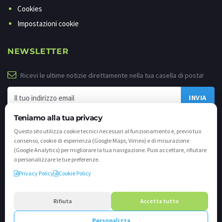
Cookies
Impostazioni cookie
NEWSLETTER
Ricevi le ultime notizie direttamente nella tua casella di posta!
Teniamo alla tua privacy
Questo sito utilizza cookie tecnici necessari al funzionamento e, previo tuo
consenso, cookie di esperienza (Google Maps, Vimeo) e di misurazione
(Google Analytics) per migliorare la tua navigazione. Puoi accettare, rifiutare
o personalizzare le tue preferenze.
Privacy Policy
Cookie Policy
©
2026 - Tutti i diritti riservati. VALLI.TV S.p.A. - Via Cavallera n. 12 - 25040
Darfo Boario Terme (Bs) P.IVA e C.F. 02539810982 - REA / CCIAA (Bs) n. 458309
Rifiuta
Accetta tutto
cap. soc. €894.900,00 i.v.
Personalizza