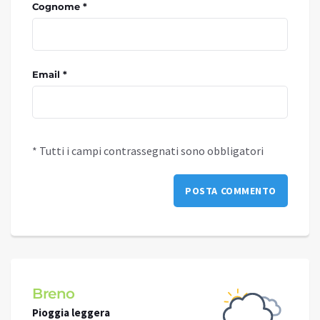
Cognome *
Email *
* Tutti i campi contrassegnati sono obbligatori
Breno
Capo
Pioggia leggera
Piogg