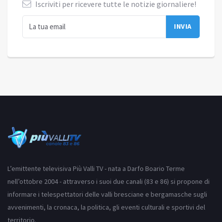
Iscriviti per ricevere tutte le notizie giornaliere!
L’emittente televisiva Più Valli TV - nata a Darfo Boario Terme
nell’ottobre 2004 - attraverso i suoi due canali (83 e 86) si propone di
informare i telespettatori delle valli bresciane e bergamasche sugli
avvenimenti, la cronaca, la politica, gli eventi culturali e sportivi del
territorio.