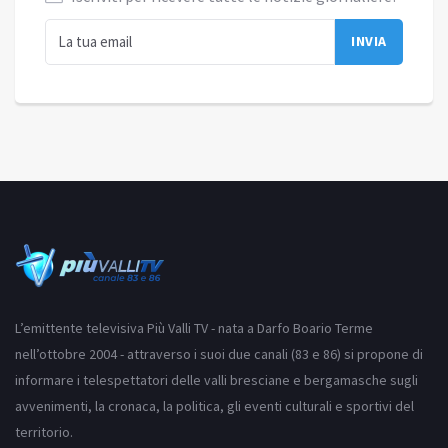
L’emittente televisiva Più Valli TV - nata a Darfo Boario Terme
nell’ottobre 2004 - attraverso i suoi due canali (83 e 86) si propone di
informare i telespettatori delle valli bresciane e bergamasche sugli
avvenimenti, la cronaca, la politica, gli eventi culturali e sportivi del
territorio.