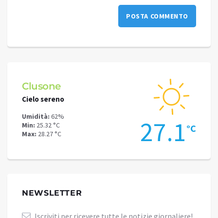
Clusone
Schi
Cielo sereno
Cielo 
Umidità:
62%
Umidit
.2
27.1
Min:
25.32 °C
Min:
22
°C
°C
Max:
28.27 °C
Max:
24
NEWSLETTER
Iscriviti per ricevere tutte le notizie giornaliere!