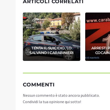
ARTICOLI CORRELATI
dre:
TENTA IL SUICIDIO, LO
ARRESTI P
nne
SALVANO I CARABINIERI
COCAIN
COMMENTI
Nessun commento è stato ancora pubblicato.
Condividi la tua opinione qui sotto!