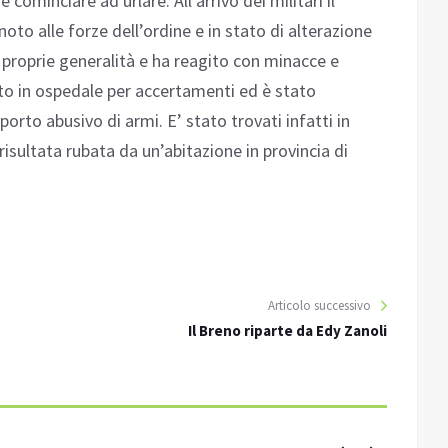
 cominciare ad urlare. All’arrivo dei militari il
oto alle forze dell’ordine e in stato di alterazione
 le proprie generalità e ha reagito con minacce e
ato in ospedale per accertamenti ed è stato
orto abusivo di armi. E’ stato trovati infatti in
risultata rubata da un’abitazione in provincia di
Articolo successivo
Il Breno riparte da Edy Zanoli