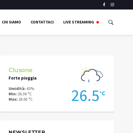
CHI SIAMO
CONTATTACI
LIVE STREAMING
Clusone
Schilpari
Forte pioggia
Pioggia mode
6
26.5
Umidità:
43%
Umidità:
43%
°C
°C
Min:
26.36 °C
Min:
21.32 °C
Max:
28.65 °C
Max:
27.41 °C
NEWSLETTER