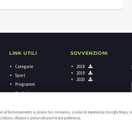
LINK UTILI
SOVVENZIONI
Categorie
2018
2019
Sport
2020
Programmi
Contattaci
Privacy
Cookies
sari al funzionamento e, previo tuo consenso, cookie di esperienza (Google Maps, V
ettare, rifiutare o personalizzare le tue preferenze.
Impostazioni cookie