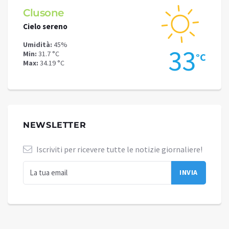
Clusone
Schi
Cielo sereno
Cielo 
Umidità:
45%
Umidit
.1
33
Min:
31.7 °C
Min:
28
°C
°C
Max:
34.19 °C
Max:
30
NEWSLETTER
Iscriviti per ricevere tutte le notizie giornaliere!