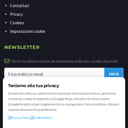
Contattaci
Privacy
Cookies
Impostazioni cookie
NEWSLETTER
Ricevi le ultime notizie direttamente nella tua casella di posta!
Teniamo alla tua privacy
Questo sito utilizza cookie tecnici necessari al funzionamento e, previo tuo
consenso, cookie di esperienza (Google Maps, Vimeo) e di misurazione
(Google Analytics) per migliorare la tua navigazione. Puoi accettare, rifiutare
o personalizzare le tue preferenze.
Privacy Policy
Cookie Policy
©
2026 - Tutti i diritti riservati. VALLI.TV S.p.A. - Via Cavallera n. 12 - 25040