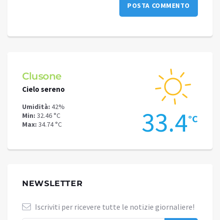
Clusone
Schi
Cielo sereno
Poche
Umidità:
42%
Umidit
.3
33.4
Min:
32.46 °C
Min:
27
°C
°C
Max:
34.74 °C
Max:
30
NEWSLETTER
Iscriviti per ricevere tutte le notizie giornaliere!