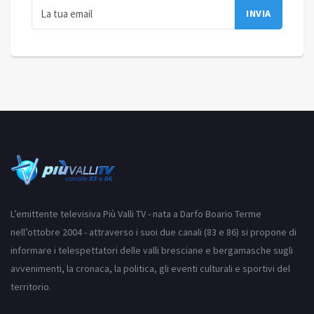
L’emittente televisiva Più Valli TV - nata a Darfo Boario Terme
nell’ottobre 2004 - attraverso i suoi due canali (83 e 86) si propone di
informare i telespettatori delle valli bresciane e bergamasche sugli
avvenimenti, la cronaca, la politica, gli eventi culturali e sportivi del
territorio.