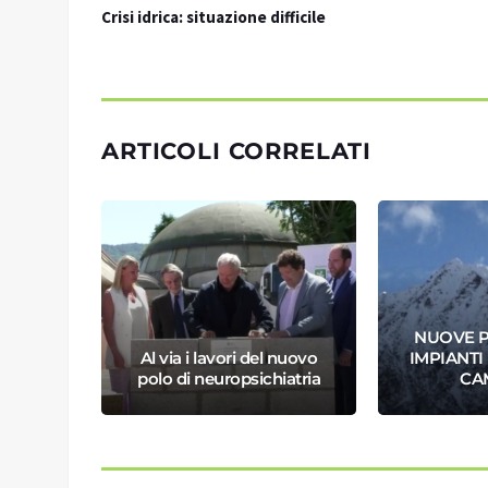
Crisi idrica: situazione difficile
ARTICOLI CORRELATI
NUOVE P
ilioni
Al via i lavori del nuovo
IMPIANTI 
nica
polo di neuropsichiatria
CA