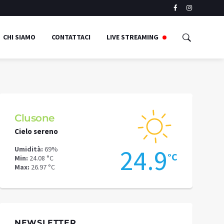
CHI SIAMO
CONTATTACI
LIVE STREAMING
Clusone
Schilpari
Cielo sereno
Pioggia mode
6
24.9
Umidità:
69%
Umidità:
50%
°C
°C
Min:
24.08 °C
Min:
18.92 °C
Max:
26.97 °C
Max:
22.67 °C
NEWSLETTER