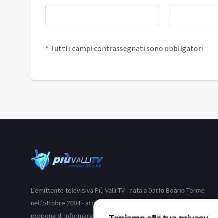
* Tutti i campi contrassegnati sono obbligatori
L’emittente televisiva Più Valli TV - nata a Darfo Boario Terme
nell’ottobre 2004 - attraverso i suoi due canali (83 e 86) si
propone di informare i telespettatori delle valli bresciane e