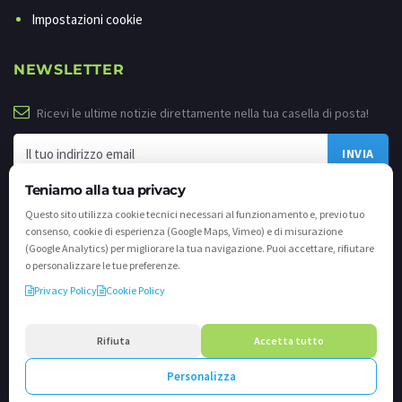
Impostazioni cookie
NEWSLETTER
Ricevi le ultime notizie direttamente nella tua casella di posta!
Teniamo alla tua privacy
Questo sito utilizza cookie tecnici necessari al funzionamento e, previo tuo
consenso, cookie di esperienza (Google Maps, Vimeo) e di misurazione
(Google Analytics) per migliorare la tua navigazione. Puoi accettare, rifiutare
o personalizzare le tue preferenze.
Privacy Policy
Cookie Policy
©
2026 - Tutti i diritti riservati. VALLI.TV S.p.A. - Via Cavallera n. 12 - 25040
Darfo Boario Terme (Bs) P.IVA e C.F. 02539810982 - REA / CCIAA (Bs) n. 458309
Rifiuta
Accetta tutto
cap. soc. €894.900,00 i.v.
Personalizza
Powered by
Crea.one