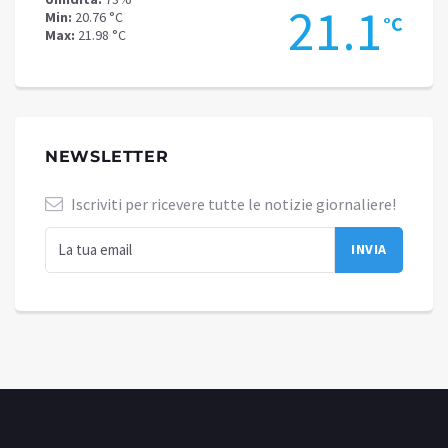
.6
21.1
Min:
20.76 °C
Min:
17
°C
°C
Max:
21.98 °C
Max:
17
NEWSLETTER
Iscriviti per ricevere tutte le notizie giornaliere!