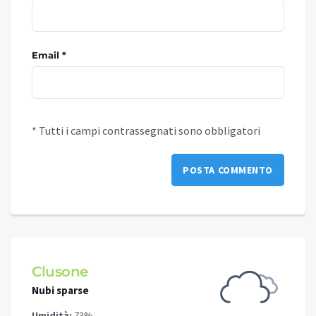
Email *
* Tutti i campi contrassegnati sono obbligatori
Clusone
Schi
Nubi sparse
Cielo 
Umidità:
73%
Umidit