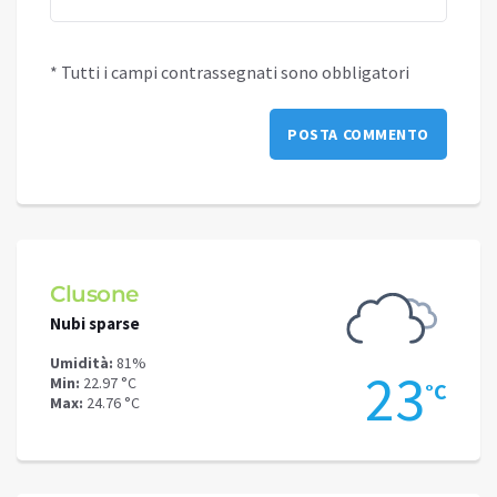
* Tutti i campi contrassegnati sono obbligatori
Clusone
Schi
Nubi sparse
Poche
Umidità:
81%
Umidit
.1
23
Min:
22.97 °C
Min:
20
°C
°C
Max:
24.76 °C
Max:
20