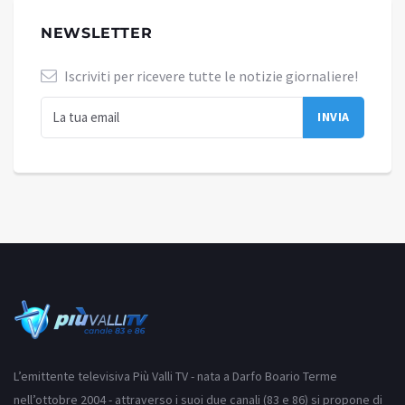
NEWSLETTER
Iscriviti per ricevere tutte le notizie giornaliere!
L’emittente televisiva Più Valli TV - nata a Darfo Boario Terme
nell’ottobre 2004 - attraverso i suoi due canali (83 e 86) si propone di