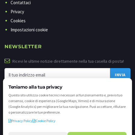
Contattaci
Privacy
Cookies
Impostazioni cookie
NEWSLETTER
Ricevi le ultime notizie direttamente nella tua casella di posta!
Teniamo alla tua privacy
Questo sito utilizza cookie tecnici necessari al funzionamento e, previo tuo
consenso, cookie di esperienza (Google Maps, Vimeo) e di misurazione
(Google Analytics) per migliorare la tua navigazione. Puoi accettare, rifiutare
o personalizzare le tue preferenze.
Privacy Policy
Cookie Policy
©
2026 - Tutti i diritti riservati. VALLI.TV S.p.A. - Via Cavallera n. 12 - 25040