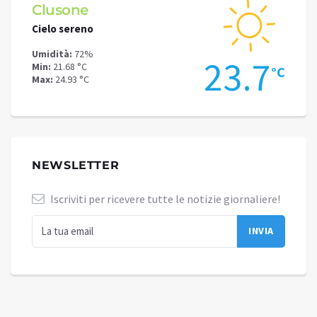
Clusone
Schi
Cielo sereno
Cielo 
Umidità:
72%
Umidit
.4
23.7
Min:
21.68 °C
Min:
18
°C
°C
Max:
24.93 °C
Max:
21
NEWSLETTER
Iscriviti per ricevere tutte le notizie giornaliere!