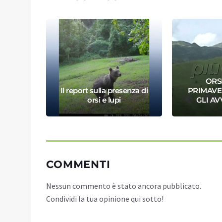
I” PER
ORSI
Il report sulla presenza di
PRIMAV
E
orsi e lupi
GLI AV
COMMENTI
Nessun commento è stato ancora pubblicato.
Condividi la tua opinione qui sotto!