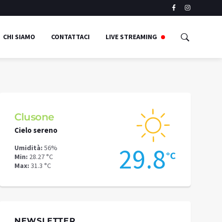
CHI SIAMO
CONTATTACI
LIVE STREAMING
Clusone
Schilpari
Cielo sereno
Cielo sereno
2
29.8
Umidità:
56%
Umidità:
57%
°C
°C
Min:
28.27 °C
Min:
25.55 °C
Max:
31.3 °C
Max:
26.86 °C
NEWSLETTER