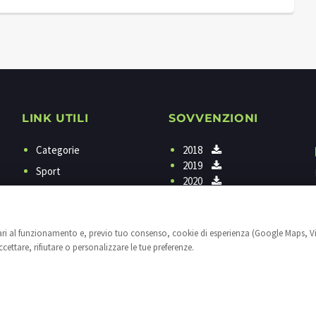
LINK UTILI
SOVVENZIONI
Categorie
2018
2019
Sport
2020
Programmi
Contattaci
sari al funzionamento e, previo tuo consenso, cookie di esperienza (Google Maps, V
Privacy
ettare, rifiutare o personalizzare le tue preferenze.
Cookies
Impostazioni cookie