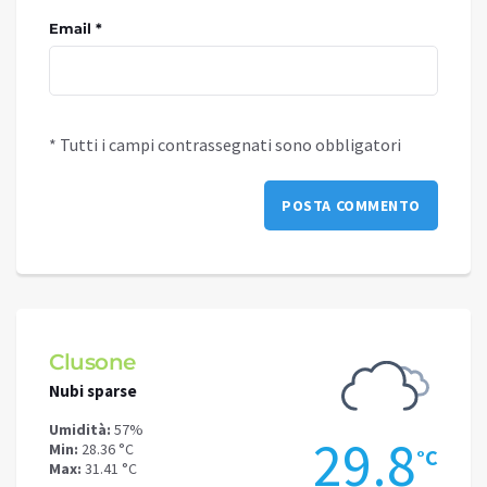
Email *
* Tutti i campi contrassegnati sono obbligatori
Clusone
Schi
Nubi sparse
Nubi s
Umidità:
57%
Umidit
.7
29.8
Min:
28.36 °C
Min:
26
°C
°C
Max:
31.41 °C
Max:
27