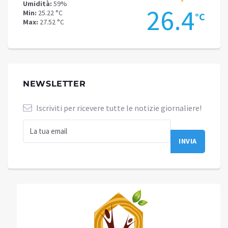
Umidità:
59%
Umidit
.7
26.4
Min:
25.22 °C
Min:
21
°C
°C
Max:
27.52 °C
Max:
23
NEWSLETTER
Iscriviti per ricevere tutte le notizie giornaliere!