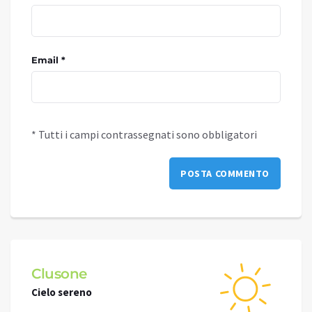
Email *
* Tutti i campi contrassegnati sono obbligatori
Clusone
Schi
Cielo sereno
Cielo 