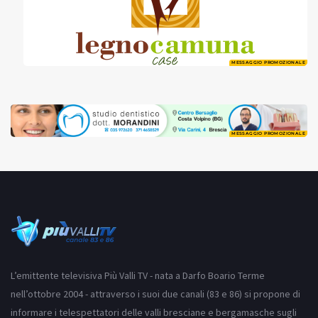
MESSAGGIO PROMOZIONALE
MESSAGGIO PROMOZIONALE
L’emittente televisiva Più Valli TV - nata a Darfo Boario Terme
nell’ottobre 2004 - attraverso i suoi due canali (83 e 86) si propone di
informare i telespettatori delle valli bresciane e bergamasche sugli