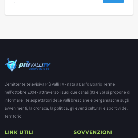
L’emittente televisiva Più Valli TV - nata a Darfo Boario Terme
nell’ottobre 2004 - attraverso i suoi due canali (83 e 86) si propone di
informare i telespettatori delle valli bresciane e bergamasche sugli
avvenimenti, la cronaca, la politica, gli eventi culturali e sportivi del
territorio.
LINK UTILI
SOVVENZIONI