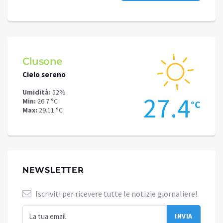
Clusone
Schi
Cielo sereno
Cielo 
Umidità:
52%
Umidit
.6
27.4
Min:
26.7 °C
Min:
24
°C
°C
Max:
29.11 °C
Max:
25
NEWSLETTER
Iscriviti per ricevere tutte le notizie giornaliere!