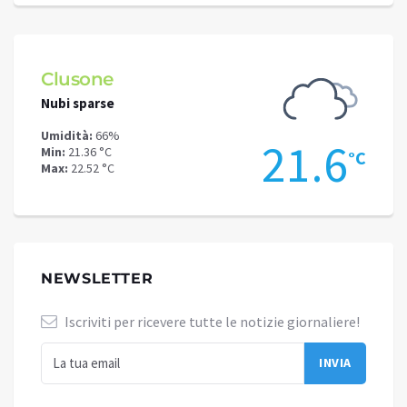
Clusone
Schi
Nubi sparse
Poche
Umidità:
66%
Umidit
.7
21.6
Min:
21.36 °C
Min:
16
°C
°C
Max:
22.52 °C
Max:
18
NEWSLETTER
Iscriviti per ricevere tutte le notizie giornaliere!