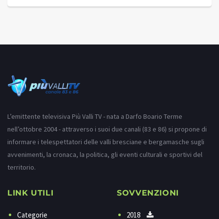
L’emittente televisiva Più Valli TV - nata a Darfo Boario Terme
nell’ottobre 2004 - attraverso i suoi due canali (83 e 86) si propone di
informare i telespettatori delle valli bresciane e bergamasche sugli
avvenimenti, la cronaca, la politica, gli eventi culturali e sportivi del
territorio.
LINK UTILI
SOVVENZIONI
Categorie
2018