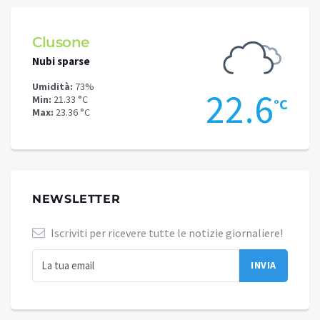
Clusone
Schi
Nubi sparse
Cielo 
Umidità:
73%
Umidit
.1
22.6
Min:
21.33 °C
Min:
17
°C
°C
Max:
23.36 °C
Max:
19
NEWSLETTER
Iscriviti per ricevere tutte le notizie giornaliere!