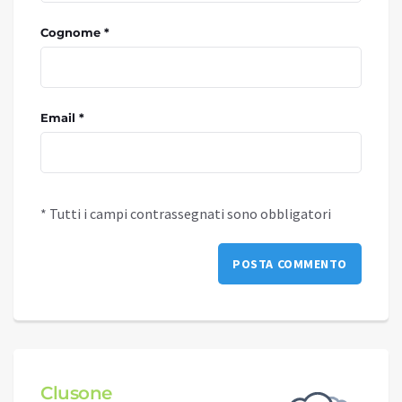
Cognome *
Email *
* Tutti i campi contrassegnati sono obbligatori
Clusone
Schi