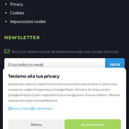
Privacy
Cookies
Impostazioni cookie
NEWSLETTER
Ricevi le ultime notizie direttamente nella tua casella di posta!
Teniamo alla tua privacy
Questo sito utilizza cookie tecnici necessari al funzionamento e, previo tuo
consenso, cookie di esperienza (Google Maps, Vimeo) e di misurazione
(Google Analytics) per migliorare la tua navigazione. Puoi accettare, rifiutare
o personalizzare le tue preferenze.
Privacy Policy
Cookie Policy
©
2026 - Tutti i diritti riservati. VALLI.TV S.p.A. - Via Cavallera n. 12 - 25040
Darfo Boario Terme (Bs) P.IVA e C.F. 02539810982 - REA / CCIAA (Bs) n. 458309
Rifiuta
Accetta tutto