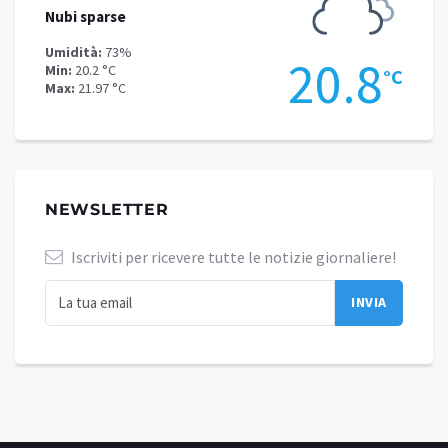
Nubi sparse
Cielo 
Umidità:
73%
Umidit
.4
20.8
Min:
20.2 °C
Min:
16
°C
°C
Max:
21.97 °C
Max:
17
NEWSLETTER
Iscriviti per ricevere tutte le notizie giornaliere!