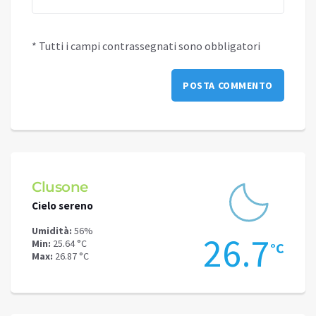
* Tutti i campi contrassegnati sono obbligatori
Clusone
Schi
Cielo sereno
Cielo 
Umidità:
56%
Umidit
.9
26.7
Min:
25.64 °C
Min:
22
°C
°C
Max:
26.87 °C
Max:
23