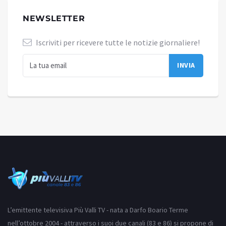
NEWSLETTER
Iscriviti per ricevere tutte le notizie giornaliere!
L’emittente televisiva Più Valli TV - nata a Darfo Boario Terme
nell’ottobre 2004 - attraverso i suoi due canali (83 e 86) si propone di