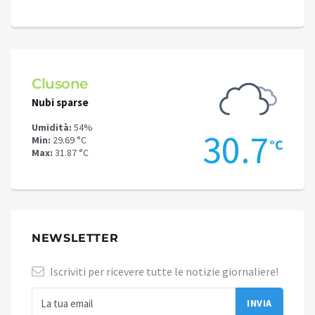
Clusone
Schi
Nubi sparse
Nubi s
Umidità:
54%
Umidit
6
30.7
Min:
29.69 °C
Min:
26
°C
°C
Max:
31.87 °C
Max:
26
NEWSLETTER
Iscriviti per ricevere tutte le notizie giornaliere!