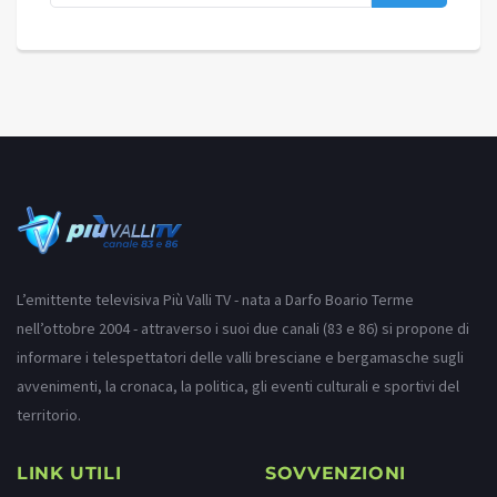
L’emittente televisiva Più Valli TV - nata a Darfo Boario Terme
nell’ottobre 2004 - attraverso i suoi due canali (83 e 86) si propone di
informare i telespettatori delle valli bresciane e bergamasche sugli
avvenimenti, la cronaca, la politica, gli eventi culturali e sportivi del
territorio.
LINK UTILI
SOVVENZIONI