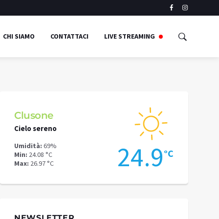
CHI SIAMO
CONTATTACI
LIVE STREAMING
Clusone
Schilpari
Cielo sereno
Pioggia mode
6
24.9
Umidità:
69%
Umidità:
50%
°C
°C
Min:
24.08 °C
Min:
18.92 °C
Max:
26.97 °C
Max:
22.67 °C
NEWSLETTER