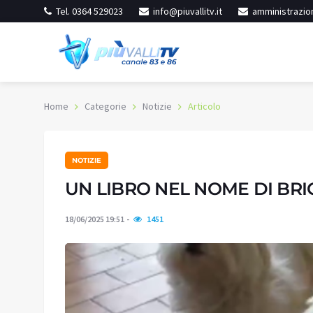
Tel. 0364 529023
info@piuvallitv.it
amministrazion
Home
Categorie
Notizie
Articolo
NOTIZIE
inore
Iseo
 leggera
Cielo sereno
UN LIBRO NEL NOME DI BRI
20.3
:
51%
Umidità:
47%
°C
18/06/2025 19:51
1451
3 °C
Min:
26.78 °C
8 °C
Max:
30.38 °C