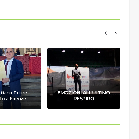
liano Priore
EMOZIONI ALL'ULTIMO
to a Firenze
RESPIRO