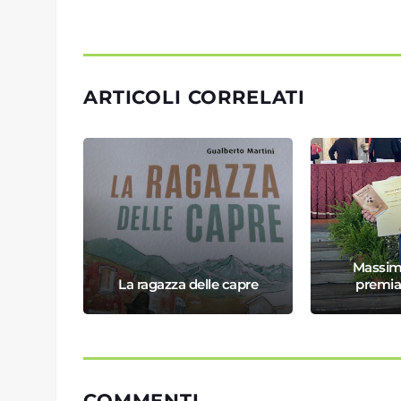
ARTICOLI CORRELATI
 LE
Massimi
La ragazza delle capre
premia
COMMENTI