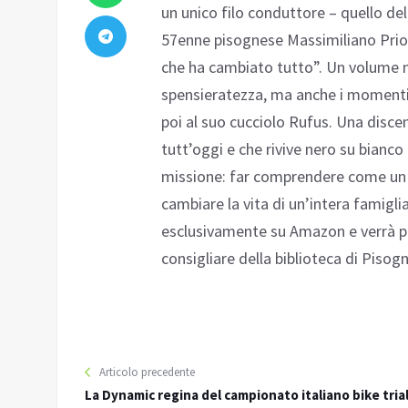
un unico filo conduttore – quello dell
57enne pisognese Massimiliano Priore
che ha cambiato tutto”. Un volume na
spensieratezza, ma anche i momenti 
poi al suo cucciolo Rufus. Una dis
tutt’oggi e che rivive nero su bianco 
missione: far comprendere come un 
cambiare la vita di un’intera famiglia
esclusivamente su Amazon e verrà pres
consigliare della biblioteca di Pisogn
Articolo precedente
La Dynamic regina del campionato italiano bike tria