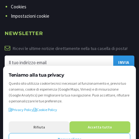
Cookies
Impostazioni cookie
NEWSLETTER
Ricevi le ultime notizie direttamente nella tua casella di posta!
Teniamo alla tua privacy
Questo sito utilizza cookie tecnici necessari al funzionamento e, previo tuo
consenso, cookie di esperienza (Google Maps, Vimeo) e di misurazione
(Google Analytics) per migliorare la tua navigazione. Puoi accettare, rifiutare
o personalizzare le tue preferenze.
Privacy Policy
Cookie Policy
©
2026 - Tutti i diritti riservati. VALLI.TV S.p.A. - Via Cavallera n. 12 - 25040
Darfo Boario Terme (Bs) P.IVA e C.F. 02539810982 - REA / CCIAA (Bs) n. 458309
Rifiuta
Accetta tutto
cap. soc. €894.900,00 i.v.