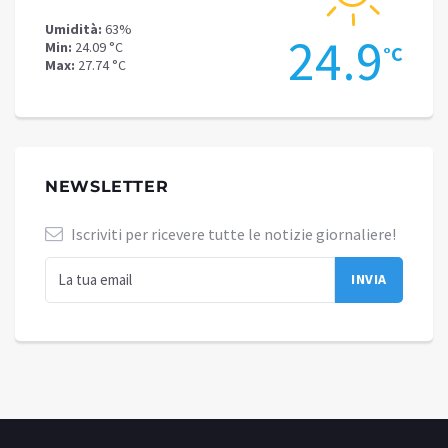
Umidità:
56%
24.9
21.8
Min:
20.59 °C
°C
Max:
23.44 °C
NEWSLETTER
Iscriviti per ricevere tutte le notizie giornaliere!