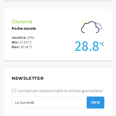
Clusone
Schi
Poche nuvole
Pioggi
Umidità:
53%
Umidit
.6
28.8
Min:
27.19 °C
Min:
24
°C
°C
Max:
30.24 °C
Max:
27
NEWSLETTER
Iscriviti per ricevere tutte le notizie giornaliere!