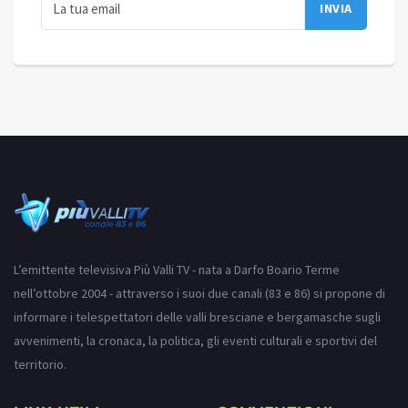
L’emittente televisiva Più Valli TV - nata a Darfo Boario Terme
nell’ottobre 2004 - attraverso i suoi due canali (83 e 86) si propone di
informare i telespettatori delle valli bresciane e bergamasche sugli
avvenimenti, la cronaca, la politica, gli eventi culturali e sportivi del
territorio.