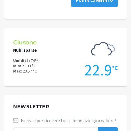
Schilpario
Cielo sereno
Umidità:
76%
2.9
18.4
Min:
17.39 °C
°C
°C
Max:
19.44 °C
NEWSLETTER
Iscriviti per ricevere tutte le notizie giornaliere!