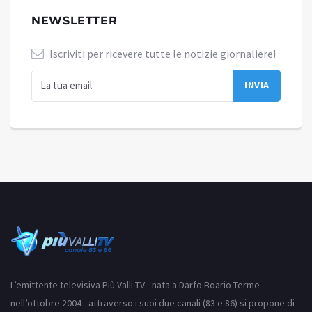
NEWSLETTER
Iscriviti per ricevere tutte le notizie giornaliere!
L’emittente televisiva Più Valli TV - nata a Darfo Boario Terme
nell’ottobre 2004 - attraverso i suoi due canali (83 e 86) si propone di