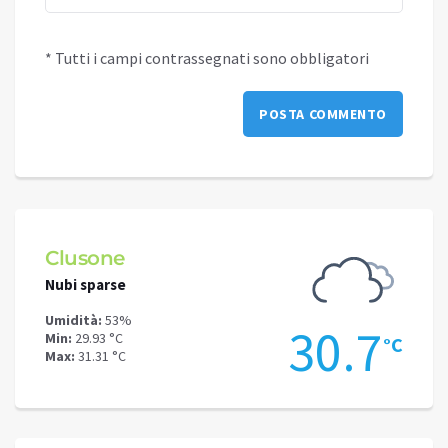
* Tutti i campi contrassegnati sono obbligatori
Clusone
Schi
Nubi sparse
Nubi s
Umidità:
53%
Umidit
.5
30.7
Min:
29.93 °C
Min:
26
°C
°C
Max:
31.31 °C
Max:
26