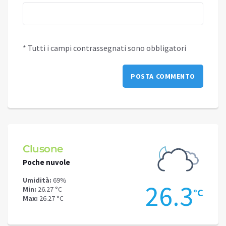
* Tutti i campi contrassegnati sono obbligatori
Clusone
Schi
Poche nuvole
Nubi s
Umidità:
69%
Umidit
.6
26.3
Min:
26.27 °C
Min:
21
°C
°C
Max:
26.27 °C
Max:
21