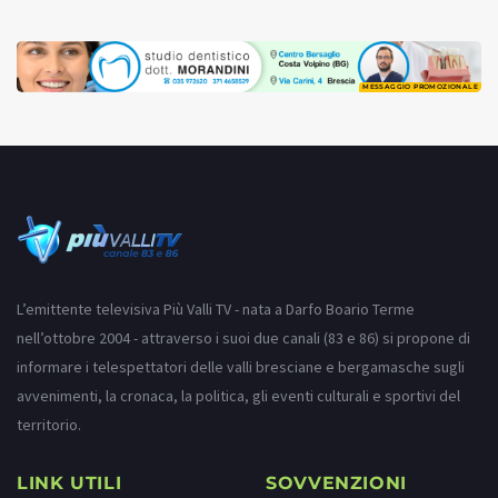
MESSAGGIO PROMOZIONALE
L’emittente televisiva Più Valli TV - nata a Darfo Boario Terme
nell’ottobre 2004 - attraverso i suoi due canali (83 e 86) si propone di
informare i telespettatori delle valli bresciane e bergamasche sugli
avvenimenti, la cronaca, la politica, gli eventi culturali e sportivi del
territorio.
LINK UTILI
SOVVENZIONI