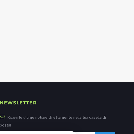
NEWSLETTER
Ricevi le ultime notizie direttamente nella tua casella di
posta!