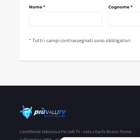
Nome *
Cognome *
* Tutti i campi contrassegnati sono obbligatori
L’emittente televisiva Più Valli TV - nata a Darfo Boario Terme
nell’ottobre 2004 - attraverso i suoi due canali (83 e 86) si