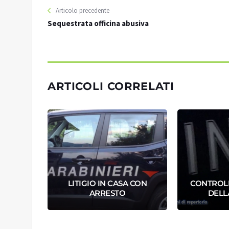
Articolo precedente
Sequestrata officina abusiva
ARTICOLI CORRELATI
a anche
LITIGIO IN CASA CON
CONTROLL
ARRESTO
DELL