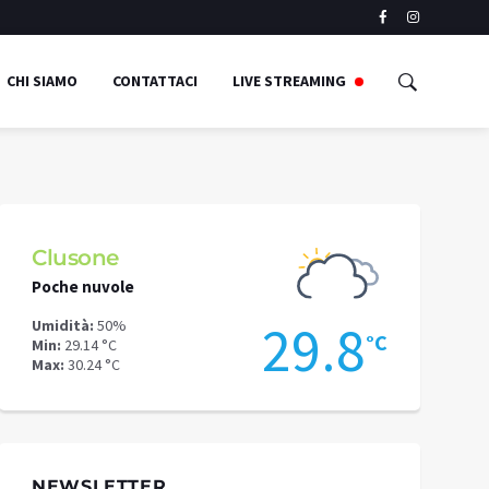
CHI SIAMO
CONTATTACI
LIVE STREAMING
Clusone
Schilpari
Poche nuvole
Pioggia legg
3
29.8
Umidità:
50%
Umidità:
41%
°C
°C
Min:
29.14 °C
Min:
25.77 °C
Max:
30.24 °C
Max:
26.86 °C
NEWSLETTER