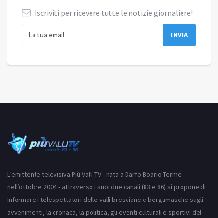
Iscriviti per ricevere tutte le notizie giornaliere!
L’emittente televisiva Più Valli TV - nata a Darfo Boario Terme
nell’ottobre 2004 - attraverso i suoi due canali (83 e 86) si propone di
informare i telespettatori delle valli bresciane e bergamasche sugli
avvenimenti, la cronaca, la politica, gli eventi culturali e sportivi del