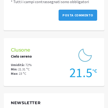
* Tutti i campi contrassegnati sono obbligatori
Clusone
Schi
Cielo sereno
Cielo 
Umidità:
72%
Umidit
.5
21.5
Min:
21.31 °C
Min:
17
°C
°C
Max:
23 °C
Max:
19
NEWSLETTER