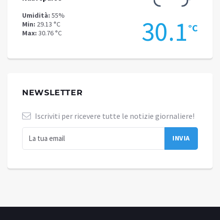
Umidità:
55%
Umidit
.5
30.1
Min:
29.13 °C
Min:
26
°C
°C
Max:
30.76 °C
Max:
27
NEWSLETTER
Iscriviti per ricevere tutte le notizie giornaliere!