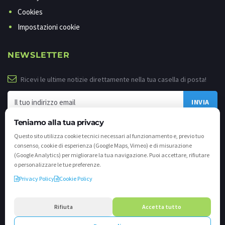
Cookies
Impostazioni cookie
NEWSLETTER
Ricevi le ultime notizie direttamente nella tua casella di posta!
Teniamo alla tua privacy
Questo sito utilizza cookie tecnici necessari al funzionamento e, previo tuo
consenso, cookie di esperienza (Google Maps, Vimeo) e di misurazione
(Google Analytics) per migliorare la tua navigazione. Puoi accettare, rifiutare
o personalizzare le tue preferenze.
Privacy Policy
Cookie Policy
©
2026 - Tutti i diritti riservati. VALLI.TV S.p.A. - Via Cavallera n. 12 - 25040
Darfo Boario Terme (Bs) P.IVA e C.F. 02539810982 - REA / CCIAA (Bs) n. 458309
Rifiuta
Accetta tutto
cap. soc. €894.900,00 i.v.