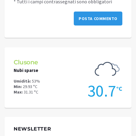
* Tutti i campi contrassegnati sono obbligatori
Clusone
Schi
Nubi sparse
Nubi s
Umidità:
53%
Umidit
.5
30.7
Min:
29.93 °C
Min:
26
°C
°C
Max:
31.31 °C
Max:
26
NEWSLETTER