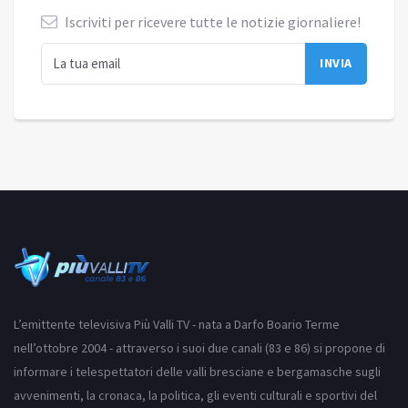
Iscriviti per ricevere tutte le notizie giornaliere!
L’emittente televisiva Più Valli TV - nata a Darfo Boario Terme
nell’ottobre 2004 - attraverso i suoi due canali (83 e 86) si propone di
informare i telespettatori delle valli bresciane e bergamasche sugli
avvenimenti, la cronaca, la politica, gli eventi culturali e sportivi del