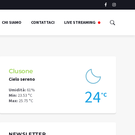
CHI SIAMO
CONTATTACI
LIVE STREAMING
Clusone
Schilpari
Cielo sereno
Cielo sereno
1
24
Umidità:
61%
Umidità:
58%
°C
°C
Min:
23.53 °C
Min:
19 °C
Max:
25.75 °C
Max:
20.74 °C
NEWSLETTER