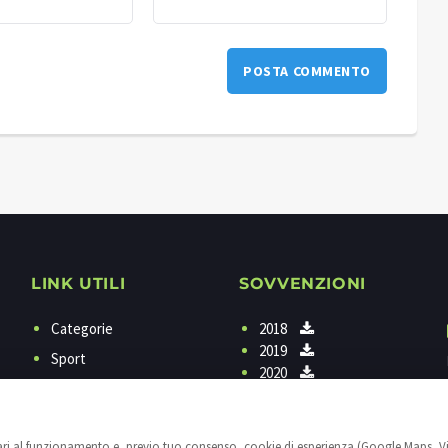
LINK UTILI
SOVVENZIONI
Categorie
2018
2019
Sport
2020
Programmi
Contattaci
sari al funzionamento e, previo tuo consenso, cookie di esperienza (Google Maps, V