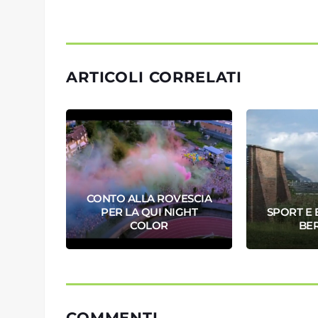
ARTICOLI CORRELATI
CONTO ALLA ROVESCIA
ENDE
PER LA QUI NIGHT
SPORT E 
COLOR
BE
COMMENTI