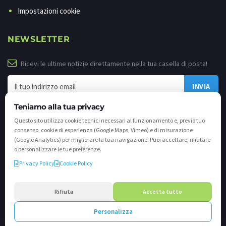
Impostazioni cookie
NEWSLETTER
Ricevi le ultime notizie direttamente nella tua casella di posta!
Teniamo alla tua privacy
Questo sito utilizza cookie tecnici necessari al funzionamento e, previo tuo
consenso, cookie di esperienza (Google Maps, Vimeo) e di misurazione
(Google Analytics) per migliorare la tua navigazione. Puoi accettare, rifiutare
o personalizzare le tue preferenze.
Privacy Policy
Cookie Policy
©
2026 - Tutti i diritti riservati. VALLI.TV S.p.A. - Via Cavallera n. 12 - 25040
Darfo Boario Terme (Bs) P.IVA e C.F. 02539810982 - REA / CCIAA (Bs) n. 458309
Rifiuta
Accetta tutto
cap. soc. €894.900,00 i.v.
Personalizza
Powered by
Crea.one