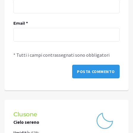
Email *
* Tutti i campi contrassegnati sono obbligatori
Clusone
Schi
Cielo sereno
Cielo 
Umidità:
62%
Umidit