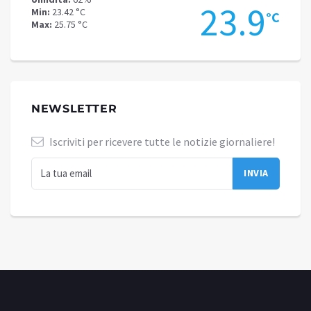
.9
23.9
Min:
23.42 °C
Min:
18
°C
°C
Max:
25.75 °C
Max:
20
NEWSLETTER
Iscriviti per ricevere tutte le notizie giornaliere!